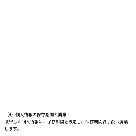
2.
個人情報の管理
当社は、ユーザーから取得した個人情報の管理について、以下を
徹底します。
（1）情報の正確性の確保
取得した個人情報については、常に正確かつ最新の情報となるよ
う努めます。
（2）安全管理措置
当社は、組織的な個人情報の管理については、社内規定による厳
重な取扱方法を規定し、規定に基づいた取扱いと厳格な運用を徹
底しています。
（3）個人情報管理の委託先の監督
個人情報の管理を外部委託する場合には、当社の規程に基づく委
託先にのみ委託し適切に管理します。
（4）個人情報の保存期間と廃棄
取得した個人情報は、保存期間を設定し、保存期間終了後は廃棄
します。