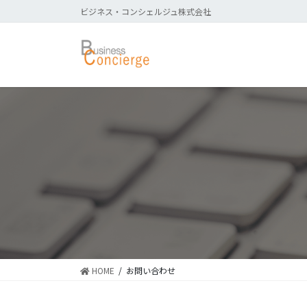
コ
ナ
ビジネス・コンシェルジュ株式会社
ン
ビ
テ
ゲ
ン
ー
ツ
シ
に
ョ
移
ン
動
に
移
動
HOME
お問い合わせ